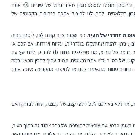
 ובליסבון תוכלו למצאו מגוון מאוד גדול של סיורים 🙂 אתם
בון הקלאסית
ולתת לנו להוביל אתכם ברחובות הקסומים של
פיה ההררי של העיר.
כפי שכבר ציינו קודם לכן, ליסבון בנויה
בון, ניתן להניח שתיתקלו במדרגות, עליות וירידות. אם לכם או
 ברמה כל שהיא, אנו ממליצים בחום (!) לבדוק ולהתייעץ עם
שי של הסיור אליו אתם נרשמים. תמיד עדיף להבין מראש במה
 והחוויה פחות מתאימה לכם או למישהו מהקבוצה איתה אתם
ת, או שלא בא לכם ללכת לפי קצב של קבוצה, שווה לבדוק האם
נו באופן פרטי ועם אופציה לתוספת של רכב צמוד גם בתוך העיר,
 ובהתאמה לצרכים שלכם. אם זה מדבר אליכם, צרו איתנו קשר