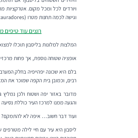
ויורדים לכל ומכל מקום. אטרקציות מר
וגישה לכמה תחנות מטרו (Baixa-Chiado, Rossio, Restauradores ועוד).
רוצים עוד טיפים מ
המלצות למלונות בליסבון תוכלו למצו
אופציה שטוחה נוספת, אך פחות מרכז
בלם היא שכונה יפהייפיה בחלק המערבי ש
רבים, וכמובן בית הקפה שמוכר את ה
מדובר באזור יפה ושטוח ולכן נמליץ 
והגעה ממנו למרכז העיר כוללת נסיעה של כ-20
ועוד דבר חשוב… איפה לא להתמקם?
ליסבון היא עיר עם חיי לילה מטורפים