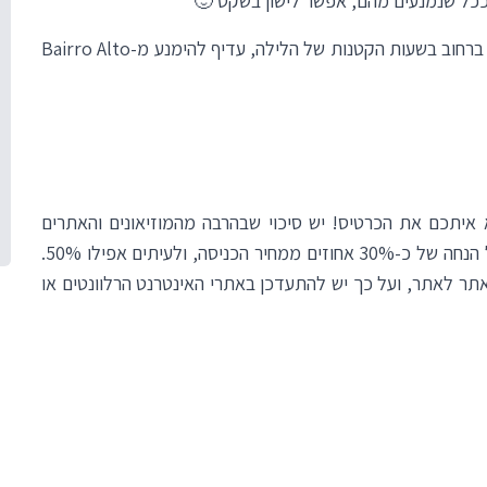
 וככל שנמנעים מהם, אפשר לישון בשקט 🙂
רחוב בשעות הקטנות של הלילה, עדיף להימנע מ-
Bairro Alto
איתכם את הכרטיס! יש סיכוי שבהרבה מהמוזיאונים והאתרים
בליסבון (ובפורטוגל כולה) תוכלו לקבל הנחה של כ-30% אחוזים ממחיר הכניסה, ולעיתים אפילו 50%.
אתר לאתר, ועל כך יש להתעדכן באתרי האינטרנט הרלוונטים או