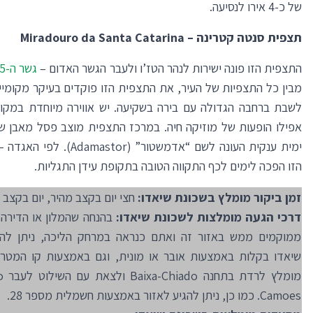
של כ-4 אירו לנסיעה.
תצפית סנטה קטרינה –
Miradouro da Santa Catarina
התצפית הזו פונה ישירות לנהר הטז’ו ולעבר הגשר האדום –
גשר ה-25 באפריל
מבין כל התצפיות של העיר, את התצפית הזו פוקדים בעיקר מקומיי
לשבת ברחבה הגדולה עם בירה בשקיעה. יש אווירה מיוחדת במקום
אפילו הופעות של מוזיקה חיה. במרכז התצפית מוצב פסל מאבן 
ימית ענקית העונה לשם “אדמשטור” (mastor
הזו הפכה לימים לכף התקווה הטובה בתקופת עידן התגליות.
זמן ביקור מומלץ בשכונת שיאדו:
חצי יום בקצב מהיר, יום בקצב נ
דרכי הגעה מומלצות לשכונת שיאדו:
בהנחה שהמלון או הדירה
ממוקמים ממש באזור זה ואתם כנראה במרחק הליכה, ניתן להג
שיאדו בקלות באמצעות אובר או מונית, וגם באמצעות קו המטרו
מומל
Camoes. כמו כן, ניתן להגיע לאזור באמצעות חשמלית מספר 28.