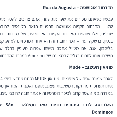
מדרחוב אוגושטה –
Rua da Augusta
עכשיו כשאתם מכירים את שער אוגושטה, אתם צריכים להכיר את
שלו – מדרחוב הקניות אוגושטה. ההפנייה הזאת רלוונטית לחובבי
שבינינו, אלו שנהנים מאווירת הקניות האירופאית של מדרחוב בחו
בנטון, ברשקה ועוד – המדרחוב הזה הוא אחד המרכזיים למסע קני
בליסבון. אגב, אם מטייל אתכם מישהו שפחות מעוניין בחלק של
תשלחו אותו לחכות בגלידה המצוינת של Amorino במרכז המדרחוב 😉.
מוזיאון העיצוב – Mude
איתו תערוכות מרתקות המשלבות עיצוב, אופנה ואמנות. המוזיאון מ
במדרחוב אוגושטה קרוב לכיכר קומרסיו והוא אתר חובה לחובבי עיצוב
האנדרטה לזכר היהודים בכיכר סאו דומינגש –
de São
Domingos