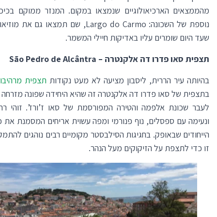
מהממצאים הארכיאולוגיים שנמצאו במקום. המנזר ממוקם בכיכ
נוספת של השכונה: Largo do Carmo, שם תמצאו גם 
שעד היום שומרים עליו באדיקות חיילי המשמר.
תצפית סאו פדרו דה אלקנטרה –
São Pedro de Alcântra
בהיותה עיר הררית, ליסבון מציעה לא מעט נקודות
תצפית מרהיבו
בתצפית של סאו פדרו דה אלקנטרה זה שהיא היחידה שפונה מזרחה
לעבר שכונת אלפמה והטירה המפורסמת של סאו ז’ורז’. זוהי רח
ונעימה עם ספסלים, נוף פנורמי ומפה עשוית אריחים המסמנת את כ
הייחודים שבאופק. בחגיגות הסילבסטר מקומיים רבים נוהגים להתמ
זו כדי לתצפת על הזיקוקים מעל הנהר.