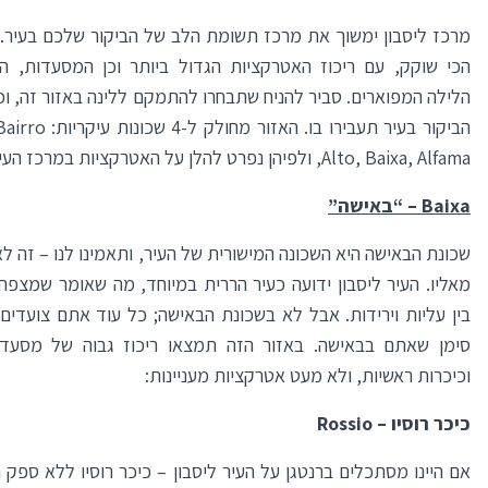
מרכז ליסבון ימשוך את מרכז תשומת הלב של הביקור שלכם בעיר. ז
הכי שוקק, עם ריכוז האטרקציות הגדול ביותר וכן המסעדות, החנו
הלילה המפוארים. סביר להניח שתבחרו להתמקם ללינה באזור זה, וכ
הביקור בעיר תעבירו בו. האזו
Alto, Baixa, Alfama, ולפיהן נפרט להלן על האטרקציות במרכז העיר:
Baixa
– “באישה”
שכונת הבאישה היא השכונה המישורית של העיר, ותאמינו לנו – זה לא 
מאליו. העיר ליסבון ידועה כעיר הררית במיוחד, מה שאומר שמצפה
בין עליות וירידות. אבל לא בשכונת הבאישה; כל עוד אתם צועדים
סימן שאתם בבאישה. באזור הזה תמצאו ריכוז גבוה של מסעדות
וכיכרות ראשיות, ולא מעט אטרקציות מעניינות:
כיכר רוסיו –
Rossio
אם היינו מסתכלים ברנטגן על העיר ליסבון – כיכר רוסיו ללא ספק 