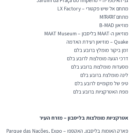
גני האימפריה – Jardim da Praça do Império
מתחם אל שיש פקטורי – LX Factory
מתחם
MĪRĀRĪ
מוזיאון B-MAD
מוזיאון ה-MAAT בליסבון – MAAT Museum
Quake – מוזיאון רעידת האדמה
זמן ביקור מומלץ ברובע בלם
דרכי הגעה מומלצות לרובע בלם
מסעדות מומלצות ברובע בלם
לינה מומלצת ברובע בלם
טיפ של מקומיים לרובע בלם
מפת האטרקציות ברובע בלם
אטרקציות מומלצות בליסבון – מזרח העיר
פארק האומות בליסבון, האקספו – Parque das Nações, Expo