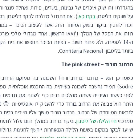
בהגדרתו זהו שוק איכרים של גבינות, בשרים, פירות ואחלה סנגריו
על שווקים בליסבון
בקרו כאן
). אם התמזל מזלכם לבקר בליסבון בסו
זכרו להוסיף ביקור בשוק המיוחד הזה. אשר לעיצוב הכיכר – במ
תזהו את הפסל של המלך ז’ואאו הראשון, אחד מגדולי מלכי פורט
ה-14 לספירה. ולא פחות חשוב – בפינת הכיכר תחפשו את בית ה
ביותר בליסבון: Confiteria Nacional.
הרחוב הורוד –
The pink street
Sodre) תמיד נחשבה לשכונה בעייתית בה התכנסו אוכלוסיות 
לפני כעשור העירייה עשתה מהלכים רבים כדי לשנות את תדמית האז
היתר היא צבעה את הרחוב בורוד כדי להעניק לו אופטימיות 😊 
לנראות המיוחדת של הרחוב,
הרחוב הורוד
מושך אליו תיירים רבים ב
ממרכזי
חיי הלילה של ליסבון
. ביקור ברחוב במהלך היום עלול לתעת
שייעז לבקר במקום בשעות הלילה המאוחרות ייחשף לחגיגות גדולות