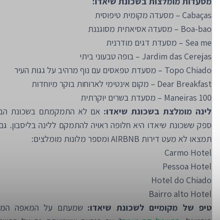
מסעדות מומלצות בשכונת שיאדו:
Cabaças – מסעדה מקומית טיפוסית
Boa-bao – מסעדה אסיאתית מסוגננת
Sea me – מסעדת דגים מודרנית
Jardim das Cerejas – בופה טבעוני ביתי
Topo Chiado – מסעדת טפאסים עם נוף מרהיב על גגות העיר
Dear Breakfast – מקום אינטימי לארוחות בוקר מיוחדות
100 Maneiras – מסעדת בשרים יוקרתית
לינה מומלצת בשכונת שיאדו:
אם לא התמקמתם בשכונת הבאי
ספק ששכונת שיאדו היא חלופה ראויה להתמקם ללינה בליסבון. גם 
תמצאו לא מעט דירות AIRBNB ומספר מלונות מומלצים:
Carmo Hotel
Pessoa Hotel
Hotel do Chiado
Bairro alto Hotel
טיפ של מקומיים לשכונת שיאדו:
שמעתם על המאפה המסו