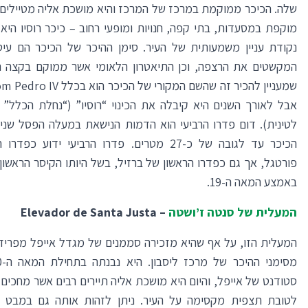
שלה. הכיכר ממוקמת במרכז של המרכז והיא מושכת אליה מטיילים מ
מוקפת במסעדות, בתי קפה, חנויות ומופעי רחוב – כיכר רוסיו הי
נקודת עניין משמעותית של העיר. סימן ההיכר של הכיכר הם עיטו
המקשטים את הרצפה, וכן התיאטרון הלאומי אשר ממוקם בקצה ה
אבל לאורך השנים היא קיבלה את הכינוי “רוסיו” (“נחלת הכלל”
לטינית). דום פדרו הרביעי הוא הדמות הנישאת במעלה הפסל שני
הכיכר עד לגובה של כ-27 מטרים. פדרו הרביעי ידוע כפ
פורטגל, אך גם כפדרו הראשון של ברזיל, בשל היותו הקיסר הראשון
באמצע המאה ה-19.
המעלית של סנטה ז’ושטה
–
Elevador de Santa Justa
המעלית הזו, על אף שהיא מזכירה סממנים של מגדל אייפל מפריז,
סטודנט של אייפל, והיום היא מושכת אליה תיירים רבים אשר מחכים
לטובת תצפית מקסימה על העיר. ניתן לזהות אותה גם במבט 