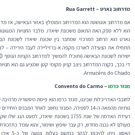
מדרחוב גארט –
Rua Garrett
אם מדרחוב אוגושטה הוא המדרחוב המומלץ באזור הבאישה, אז מדר
הוא ללא ספק האח התאום משכונת שיאדו. מלבד החנויות המגוונות
גארט הוא הרחוב המרכזי שמחבר בין שכונת שיאדו לשכונת הב
תתחילו את הצעידה לאורכו מקפה א-ברזיליירה לעבר הירידה – לבס
ישירות לשכונת הבאישה (ותוכלו להמשיך למדרחוב הקניות הנוסף 
די בכך, בקצה המדרחוב ניצב קניון מקומי קטן שמציע גם הוא חנויות
Armazéns do Chiado.
מנזר כרמו
–
Convento do Carmo
לחובבי האדריכלות שביננו, מנזר כרמו הוא פיסת היסטוריה מרהיבה 
גותיות מהמאה ה-14 לספירה. המנזר נחשב לאחד המבנים היחי
רעידת האדמה של שנת 1755 בשכונת שיאדו, למעט הגג של
מעולם לא נבנה מחדש, רק עבר שיפוץ ושימור, והוא עומד כתזכורת
האסון. ניתן להיכנס לבקר