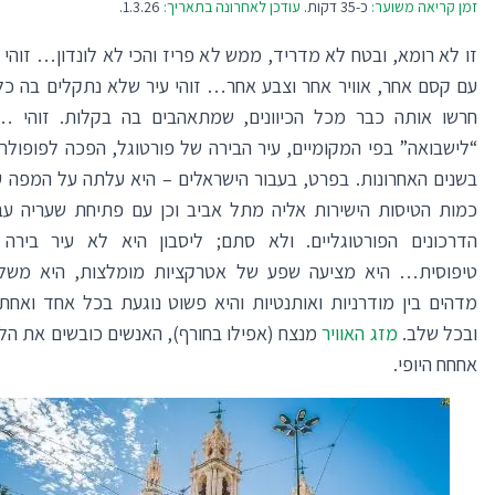
זמן קריאה משוער:
כ-35 דקות.
עודכן לאחרונה בתאריך:
1.3.26.
זו לא רומא, ובטח לא מדריד, ממש לא פריז והכי לא לונדון… זוהי 
עם קסם אחר, אוויר אחר וצבע אחר… זוהי עיר שלא נתקלים בה כל 
חרשו אותה כבר מכל הכיוונים, שמתאהבים בה בקלות. זוהי 
“לישבואה” בפי המקומיים, עיר הבירה של פורטוגל, הפכה לפופולר
בשנים האחרונות. בפרט, בעבור הישראלים – היא עלתה על המפה 
כמות
הטיסות הישירות אליה מתל אביב
וכן עם פתיחת שעריה עב
הדרכונים הפורטוגליים. ולא סתם; ליסבון היא לא עיר בירה 
טיפוסית… היא מציעה שפע של אטרקציות מומלצות, היא משל
מדהים בין מודרניות ואותנטיות והיא פשוט נוגעת בכל אחד ואחת,
ובכל שלב.
מזג האוויר
מנצח (אפילו בחורף), האנשים כובשים את הל
אחחח היופי.