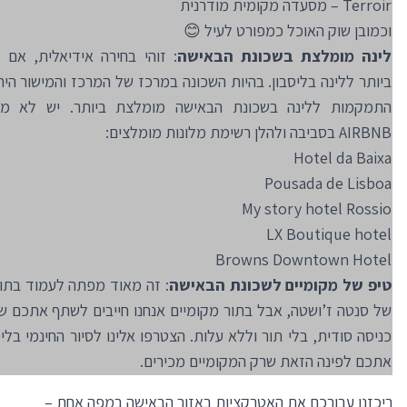
Terroir – מסעדה מקומית מודרנית
וכמובן שוק האוכל כמפורט לעיל 😊
לינה מומלצת בשכונת הבאישה
: זוהי בחירה אידיאלית, אם 
ביותר ללינה בליסבון. בהיות השכונה במרכז של המרכז והמישור היח
התמקמות ללינה בשכונת הבאישה מומלצת ביותר. יש לא מע
AIRBNB בסביבה ולהלן רשימת מלונות מומלצים:
Hotel da Baixa
Pousada de Lisboa
My story hotel Rossio
LX Boutique hotel
Browns Downtown Hotel
טיפ של מקומיים לשכונת הבאישה
: זה מאוד מפתה לעמוד בתו
של סנטה ז’ושטה, אבל בתור מקומיים אנחנו חייבים לשתף אתכם ש
כניסה סודית, בלי תור וללא עלות. הצטרפו אלינו לסיור החינמי בליסב
אתכם לפינה הזאת שרק המקומיים מכירים.
ריכזנו עבורכם את האטרקציות באזור הבאישה במפה אחת –