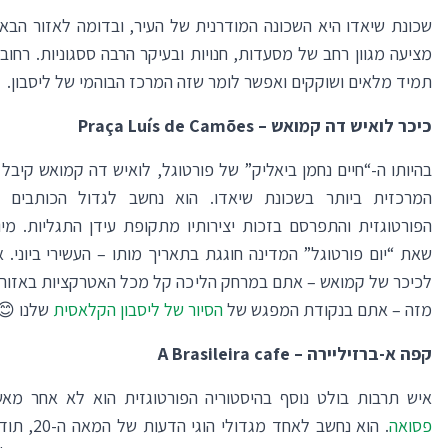
שכונת שיאדו היא השכונה המודרנית של העיר, ובדומה לאזור הבאי
מציעה מגוון רחב של מסעדות, חנויות ובעיקר הרבה ססגוניות. רחוב
תמיד מלאים ושוקקים ואפשר לומר שזה המרכז הבוהמי של ליסבון.
כיכר לואיש דה קמואש –
Praça Luís de Camões
בהיותו ה-“חיים נחמן ביאליק” של פורטוגל, לואיש דה קמואש קיבל
המרכזית ביותר בשכונת שיאדו. הוא נחשב לגדול הכותבים ב
הפורטוגזית והתפרסם בזכות יצירותיו מתקופת עידן התגליות. מיו
שאת “יום פורטוגל” המדינה חוגגת בתאריך מותו – העשירי ביוני.
לכיכר של קמואש – אתם במרחק הליכה קל מכל האטרקציות באזור, ו
מזה – אתם בנקודת המפגש של
הסיור של ליסבון הקלאסית
שלנו 😊
קפה א-ברזיליירה –
A Brasileira cafe
איש תרבות בולט נוסף בהיסטוריה הפורטוגזית הוא לא אחר מא
פסואה
. הוא נחשב לאחד מגדו