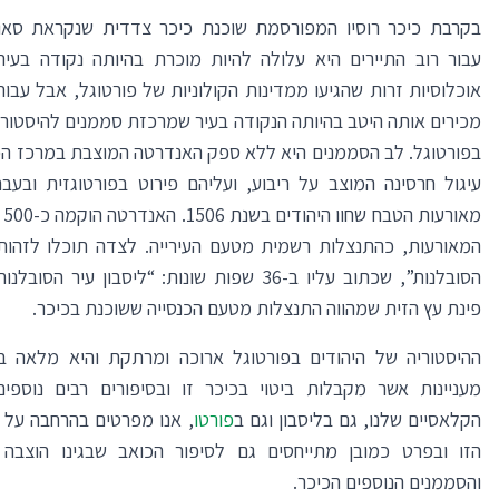
בקרבת כיכר רוסיו המפורסמת שוכנת כיכר צדדית שנקראת סאו 
עבור רוב התיירים היא עלולה להיות מוכרת בהיותה נקודה בעי
אוכלוסיות זרות שהגיעו ממדינות הקולוניות של פורטוגל, אבל עבורנ
מכירים אותה היטב בהיותה הנקודה בעיר שמרכזת סממנים להיסטורי
בפורטוגל. לב הסממנים היא ללא ספק האנדרטה המוצבת במרכז הכי
עיגול חרסינה המוצב על ריבוע, ועליהם פירוט בפורטוגזית ובעבר
מאו
המאורעות, כהתנצלות רשמית מטעם העירייה. לצדה תוכלו לזהות
הסובלנות”, שכתוב עליו ב-36 שפות שונות: “ליסבון עיר הס
פינת עץ הזית שמהווה התנצלות מטעם הכנסייה ששוכנת בכיכר.
ההיסטוריה של היהודים בפורטוגל ארוכה ומרתקת והיא מלאה ב
מעניינות אשר מקבלות ביטוי בכיכר זו ובסיפורים רבים נוספים.
הקלאסיים שלנו, גם בליסבון וגם ב
פורטו
, אנו מפרטים בהרחבה על 
הזו ובפרט כמובן מתייחסים גם לסיפור הכואב שבגינו הוצבה
והסממנים הנוספים הכיכר.