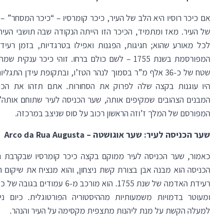
אם כיכר רוסיו היא הלב של העיר,
כיכר קומרסיו – “כיכר המסחר”
– 
של העיר. מאז ומתמיד, הכיכר הזו הייתה הנקודה שבה תושבי העיר
לכל מאורע שהוא; חגיגות, הפגנות ואפילו בטרגדיות, בזמן רעי
המפורסמת בשנת 1755 – לשם כולם ברחו. זוהי כיכר ענקי
שטח של כ-36 אלף מ”ר בסמוך לנהר הטז’ו, ובתקופת עידן התגל
היו עוגנות בקצה שלה לפרוק את הסחורות. אתם תזהו את הכי
המבנים הצהובים שמקיפים אותה, שער הכניסה לעיר שתוחם אותה’ 
המפורסם של המלך ז’וזה הראשון רכוב על סוס שניצב במרכזה.
שער הכניסה לעיר:
שער אוגושטה
–
Arco da Rua Augusta
כאמור, שער הכניסה לעיר ממוקם בקצה כיכר קומרסיו שבקרבת ה
הכניסה הוא מבנה אבן בצורת קשת ניצחון, והוא מנציח את שיקום 
ומעוטר בדמויות משמעותיות מההיסטוריה הפורטוגלית. כיום ני
למעלה הקשת על מנת ליהנות מתצפית מקסימה על העיר והנהר.