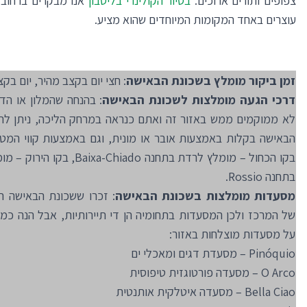
צפופים ותורים ארוכים.
בסיור הקולינרי בליסבון
אנו מבקרים ברחוב ה
עוצרים באחד המקומות המיוחדים שהוא מציע.
זמן ביקור מומלץ בשכונת הבאישה
: חצי יום בקצב מהיר, יום בקצ
דרכי הגעה מומלצות לשכונת הבאישה
: בהנחה שהמלון או הד
לא ממוקמים ממש באזור זה ואתם כנראה במרחק הליכה, ניתן להג
הבאישה בקלות באמצעות אובר או מונית, וגם באמצעות קווי המטרו
בקו הכחול – מומלץ לרדת בתחנה Baixa-Chiado
בתחנה Rossio.
מסעדות מומלצות בשכונת הבאישה
: זכרו ששכונת הבאישה ה
של המרכז ולכן המסעדות בתחומיה הן די תיירותיות, אבל הנה כמ
על מסעדות מוצלחות באזור:
Pinóquio – מסעדת דגים ומאכלי ים
O Arco – מסעדה פורטוגזית טיפוסית
Bella Ciao – מסעדה איטלקית אותנטית