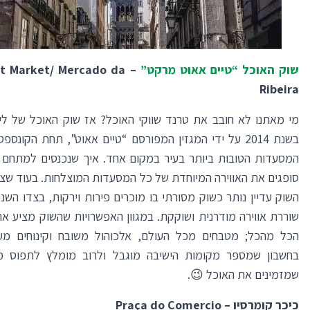
שוק האוכל “טיים אאוט מרקט”
–
t Market/ Mercado da
Ribeira
מי מאתנו לא חובב את טרנד שווקי האוכל? אז שוק האוכל של ליס
בשנת 2014 על ידי המגזין המפורסם “טיים אאוט”, תחת הקונספ
המסעדות הטובות ביותר בעיר במקום אחד. איך שנכנסים למתחם 
סופגים את האווירה המיוחדת של כל המסעדות המוצלחות. בעוד שצ
השוק עדיין נותר כשוק מסורתי בו מוכרים פירות וירקות, בצדו השנ
שוררת אווירה מודרנית ושוקקת. במגוון האפשרויות שהשוק מציע א
הכל מהכל; מטבחים מכל העולם, אלכוהול משובח וקינוחים מעו
בחשבון שמספר מקומות הישיבה מוגבל ולרוב מומלץ לתפוס מ
שמזמינים את האוכל 😉.
כיכר קומרסיו –
Praça do Comercio