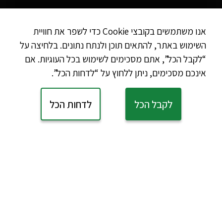
אנו משתמשים בקובצי Cookie כדי לשפר את חוויית
השימוש באתר, להתאים תוכן ולנתח נתונים. בלחיצה על
“לקבל הכל”, אתם מסכימים לשימוש בכל העוגיות. אם
אינכם מסכימים, ניתן ללחוץ על “לדחות הכל”.
לקבל הכל
לדחות הכל
קצת עלינו
החל משנת 2016 פורטוגו מציעה סיורים בעברית בפורטוגל
בליווי של צוות מדריכים מקומיים. הצוות שלנו מורכב
מישראלים המתגוררים ברחבי פורטוגל; הם נושמים אותה,
מכירים את כל סודותיה ואפילו חולמים בפורטוגזית… כך